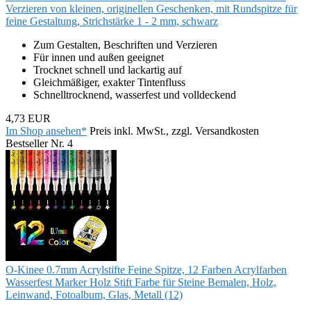
Verzieren von kleinen, originellen Geschenken, mit Rundspitze für
feine Gestaltung, Strichstärke 1 - 2 mm, schwarz
Zum Gestalten, Beschriften und Verzieren
Für innen und außen geeignet
Trocknet schnell und lackartig auf
Gleichmäßiger, exakter Tintenfluss
Schnelltrocknend, wasserfest und volldeckend
4,73 EUR
Im Shop ansehen*
Preis inkl. MwSt., zzgl. Versandkosten
Bestseller Nr. 4
O-Kinee 0.7mm Acrylstifte Feine Spitze, 12 Farben Acrylfarben
Wasserfest Marker Holz Stift Farbe für Steine Bemalen, Holz,
Leinwand, Fotoalbum, Glas, Metall (12)