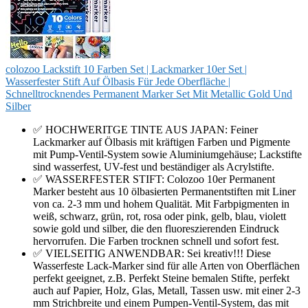
colozoo Lackstift 10 Farben Set | Lackmarker 10er Set |
Wasserfester Stift Auf Ölbasis Für Jede Oberfläche |
Schnelltrocknendes Permanent Marker Set Mit Metallic Gold Und
Silber
✅ HOCHWERITGE TINTE AUS JAPAN: Feiner
Lackmarker auf Ölbasis mit kräftigen Farben und Pigmente
mit Pump-Ventil-System sowie Aluminiumgehäuse; Lackstifte
sind wasserfest, UV-fest und beständiger als Acrylstifte.
✅ WASSERFESTER STIFT: Colozoo 10er Permanent
Marker besteht aus 10 ölbasierten Permanentstiften mit Liner
von ca. 2-3 mm und hohem Qualität. Mit Farbpigmenten in
weiß, schwarz, grün, rot, rosa oder pink, gelb, blau, violett
sowie gold und silber, die den fluoreszierendеn Eindruck
hervorrufen. Die Farben trocknen schnell und sofort fest.
✅ VIELSEITIG ANWENDBAR: Sei kreativ!!! Diese
Wasserfeste Lack-Marker sind für alle Arten von Oberflächen
perfekt geeignet, z.B. Perfekt Steine bemalen Stifte, perfekt
auch auf Papier, Holz, Glas, Metall, Tassen usw. mit einer 2-3
mm Strichbreite und einem Pumpen-Ventil-System, das mit