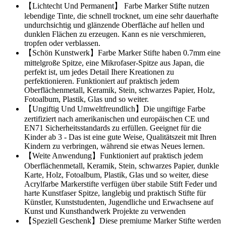
【Lichtecht Und Permanent】 Farbe Marker Stifte nutzen
lebendige Tinte, die schnell trocknet, um eine sehr dauerhafte
undurchsichtig und glänzende Oberfläche auf hellen und
dunklen Flächen zu erzeugen. Kann es nie verschmieren,
tropfen oder verblassen.
【Schön Kunstwerk】Farbe Marker Stifte haben 0.7mm eine
mittelgroße Spitze, eine Mikrofaser-Spitze aus Japan, die
perfekt ist, um jedes Detail Ihere Kreationen zu
perfektionieren. Funktioniert auf praktisch jedem
Oberflächenmetall, Keramik, Stein, schwarzes Papier, Holz,
Fotoalbum, Plastik, Glas und so weiter.
【Ungiftig Und Umweltfreundlich】Die ungiftige Farbe
zertifiziert nach amerikanischen und europäischen CE und
EN71 Sicherheitsstandards zu erfüllen. Geeignet für die
Kinder ab 3 - Das ist eine gute Weise, Qualitätszeit mit Ihren
Kindern zu verbringen, während sie etwas Neues lernen.
【Weite Anwendung】Funktioniert auf praktisch jedem
Oberflächenmetall, Keramik, Stein, schwarzes Papier, dunkle
Karte, Holz, Fotoalbum, Plastik, Glas und so weiter, diese
Acrylfarbe Markerstifte verfügen über stabile Stift Feder und
harte Kunstfaser Spitze, langlebig und praktisch Stifte für
Künstler, Kunststudenten, Jugendliche und Erwachsene auf
Kunst und Kunsthandwerk Projekte zu verwenden
【Speziell Geschenk】Diese premiume Marker Stifte werden