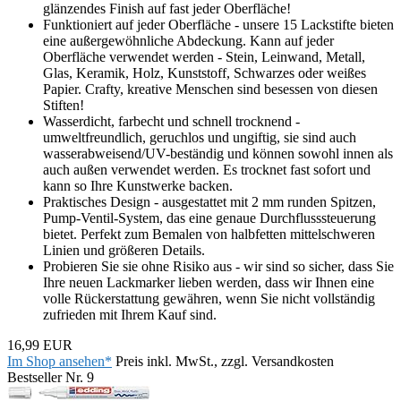
glänzendes Finish auf fast jeder Oberfläche!
Funktioniert auf jeder Oberfläche - unsere 15 Lackstifte bieten
eine außergewöhnliche Abdeckung. Kann auf jeder
Oberfläche verwendet werden - Stein, Leinwand, Metall,
Glas, Keramik, Holz, Kunststoff, Schwarzes oder weißes
Papier. Crafty, kreative Menschen sind besessen von diesen
Stiften!
Wasserdicht, farbecht und schnell trocknend -
umweltfreundlich, geruchlos und ungiftig, sie sind auch
wasserabweisend/UV-beständig und können sowohl innen als
auch außen verwendet werden. Es trocknet fast sofort und
kann so Ihre Kunstwerke backen.
Praktisches Design - ausgestattet mit 2 mm runden Spitzen,
Pump-Ventil-System, das eine genaue Durchflusssteuerung
bietet. Perfekt zum Bemalen von halbfetten mittelschweren
Linien und größeren Details.
Probieren Sie sie ohne Risiko aus - wir sind so sicher, dass Sie
Ihre neuen Lackmarker lieben werden, dass wir Ihnen eine
volle Rückerstattung gewähren, wenn Sie nicht vollständig
zufrieden mit Ihrem Kauf sind.
16,99 EUR
Im Shop ansehen*
Preis inkl. MwSt., zzgl. Versandkosten
Bestseller Nr. 9